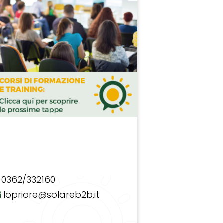
0362/332160
lopriore@solareb2b.it