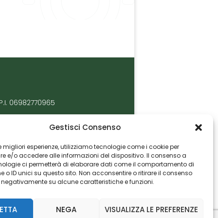
P.I. 06982770965
Gestisci Consenso
 le migliori esperienze, utilizziamo tecnologie come i cookie per
 e/o accedere alle informazioni del dispositivo. Il consenso a
nologie ci permetterà di elaborare dati come il comportamento di
 o ID unici su questo sito. Non acconsentire o ritirare il consenso
e negativamente su alcune caratteristiche e funzioni.
ETTA
NEGA
VISUALIZZA LE PREFERENZE