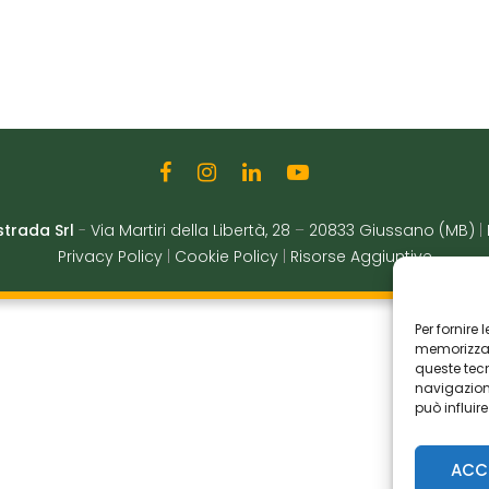
strada Srl
-
Via Martiri della Libertà, 28
–
20833 Giussano (MB)
|
Privacy Policy
|
Cookie Policy
|
Risorse Aggiuntive
Per fornire
memorizzare
queste tec
navigazione
può influir
ACC