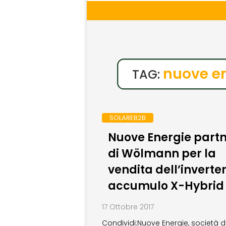
nuove e
TAG:
SOLAREB2B
Nuove Energie part
di Wölmann per la
vendita dell’inverte
accumulo X-Hybrid
17 Ottobre 2017
Condividi:Nuove Energie, società d