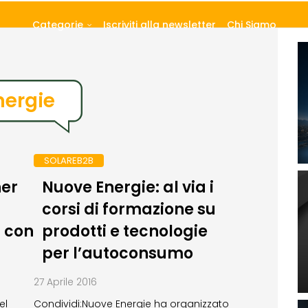
Categorie
Iscriviti alla newsletter
Chi Siamo
nergie
SOLAREB2B
ner
Nuove Energie: al via i
corsi di formazione su
r con
prodotti e tecnologie
per l’autoconsumo
27 Aprile 2016
el
Condividi:Nuove Energie ha organizzato