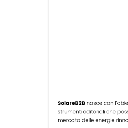
SolareB2B
nasce con l’obiet
strumenti editoriali che po
mercato delle energie rinnov