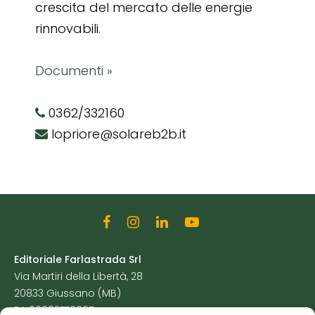
crescita del mercato delle energie
rinnovabili.
Documenti »
0362/332160
lopriore@solareb2b.it
Editoriale Farlastrada Srl
Via Martiri della Libertà, 28
20833 Giussano (MB)
P.I. 06982770965