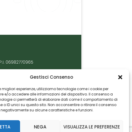
P.I. 06982770965
Gestisci Consenso
 le migliori esperienze, utilizziamo tecnologie come i cookie per
 e/o accedere alle informazioni del dispositivo. Il consenso a
nologie ci permetterà di elaborare dati come il comportamento di
 o ID unici su questo sito. Non acconsentire o ritirare il consenso
e negativamente su alcune caratteristiche e funzioni.
ETTA
NEGA
VISUALIZZA LE PREFERENZE