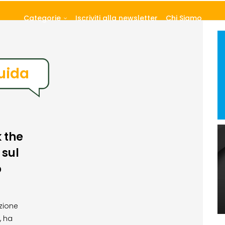
Categorie
Iscriviti alla newsletter
Chi Siamo
uida
k the
sul
o
azione
, ha