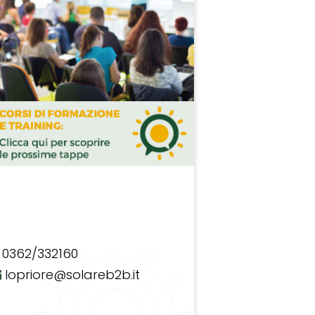
0362/332160
lopriore@solareb2b.it