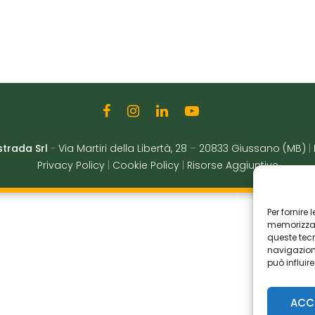
strada Srl
-
Via Martiri della Libertà, 28
–
20833 Giussano (MB)
|
Privacy Policy
|
Cookie Policy
|
Risorse Aggiuntive
Per fornire
memorizzare
queste tec
navigazione
può influir
ACC