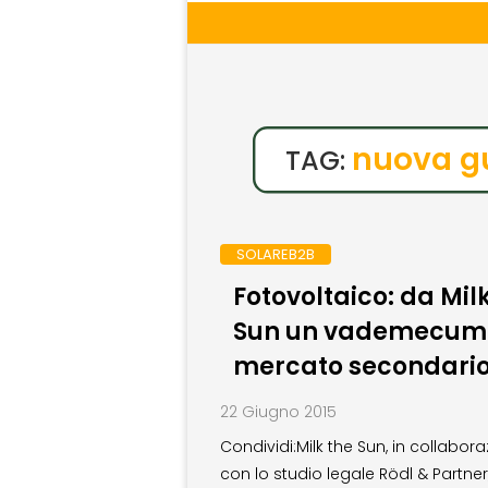
nuova g
TAG:
SOLAREB2B
Fotovoltaico: da Mil
Sun un vademecum 
mercato secondari
22 Giugno 2015
Condividi:Milk the Sun, in collabor
con lo studio legale Rödl & Partner