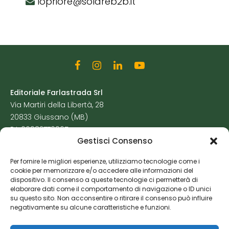
lopriore@solareb2b.it
Editoriale Farlastrada Srl
Via Martiri della Libertà, 28
20833 Giussano (MB)
P.I. 06982770965
Gestisci Consenso
Privacy Policy
Per fornire le migliori esperienze, utilizziamo tecnologie come i
Cookie Policy
cookie per memorizzare e/o accedere alle informazioni del
Risorse Aggiuntive
dispositivo. Il consenso a queste tecnologie ci permetterà di
elaborare dati come il comportamento di navigazione o ID unici
su questo sito. Non acconsentire o ritirare il consenso può influire
negativamente su alcune caratteristiche e funzioni.