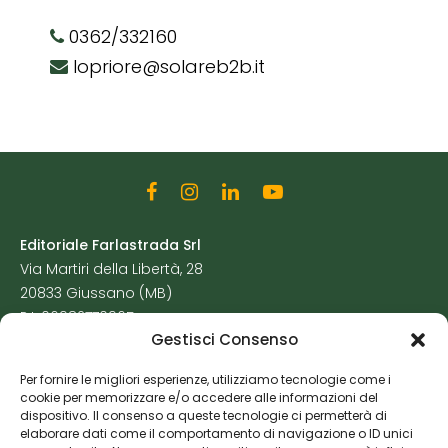
0362/332160
lopriore@solareb2b.it
Editoriale Farlastrada Srl
Via Martiri della Libertà, 28
20833 Giussano (MB)
P.I. 06982770965
Gestisci Consenso
Privacy Policy
Per fornire le migliori esperienze, utilizziamo tecnologie come i
Cookie Policy
cookie per memorizzare e/o accedere alle informazioni del
Risorse Aggiuntive
dispositivo. Il consenso a queste tecnologie ci permetterà di
elaborare dati come il comportamento di navigazione o ID unici