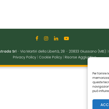
strada Srl
-
Via Martiri della Libertà, 28
–
20833 Giussano (MB)
|
Privacy Policy
|
Cookie Policy
|
Risorse Aggiuntive
Per fornire
memorizzare
queste tec
navigazione
può influir
ACC