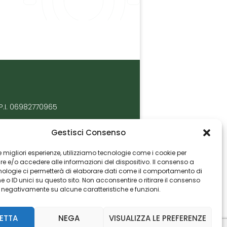
P.I. 06982770965
Gestisci Consenso
 le migliori esperienze, utilizziamo tecnologie come i cookie per
 e/o accedere alle informazioni del dispositivo. Il consenso a
nologie ci permetterà di elaborare dati come il comportamento di
 o ID unici su questo sito. Non acconsentire o ritirare il consenso
e negativamente su alcune caratteristiche e funzioni.
ETTA
NEGA
VISUALIZZA LE PREFERENZE