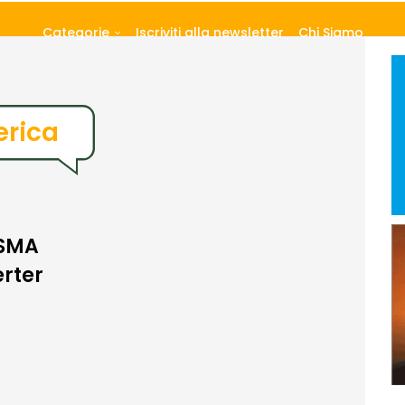
Categorie
Iscriviti alla newsletter
Chi Siamo
rica
 SMA
erter