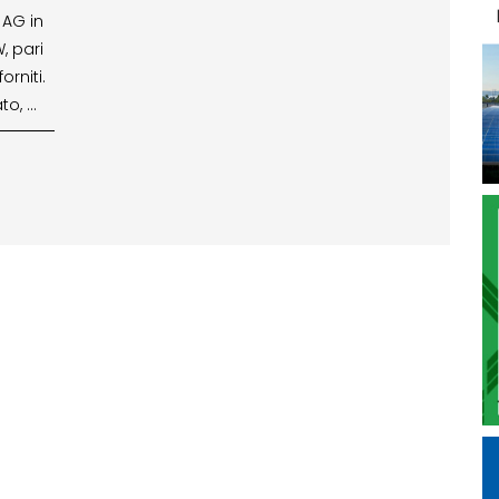
 AG in
, pari
rniti.
to, …