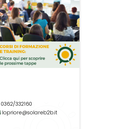
0362/332160
lopriore@solareb2b.it