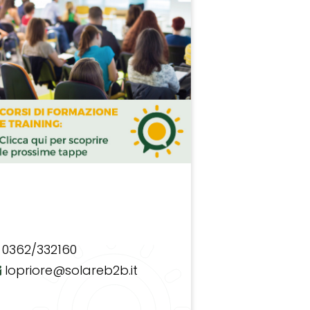
0362/332160
lopriore@solareb2b.it