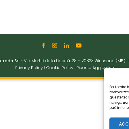
strada Srl
-
Via Martiri della Libertà, 28
–
20833 Giussano (MB)
|
Privacy Policy
|
Cookie Policy
|
Risorse Aggiuntive
Per fornire
memorizzare
queste tec
navigazione
può influir
ACC