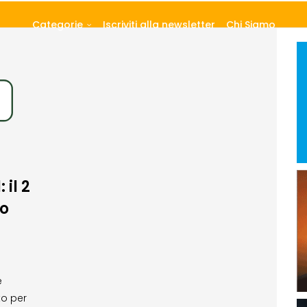
Categorie
Iscriviti alla newsletter
Chi Siamo
il 2
o
e
to per