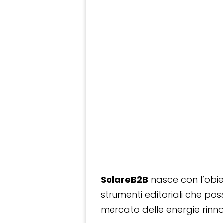
SolareB2B
nasce con l’obiet
strumenti editoriali che po
mercato delle energie rinnov