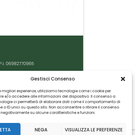
P.I. 06982770965
Gestisci Consenso
 le migliori esperienze, utilizziamo tecnologie come i cookie per
 e/o accedere alle informazioni del dispositivo. Il consenso a
nologie ci permetterà di elaborare dati come il comportamento di
 o ID unici su questo sito. Non acconsentire o ritirare il consenso
e negativamente su alcune caratteristiche e funzioni.
ETTA
NEGA
VISUALIZZA LE PREFERENZE