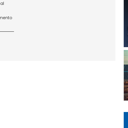
al
timento