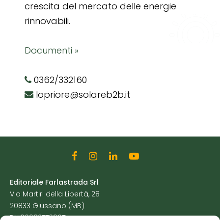
crescita del mercato delle energie
rinnovabili.
Documenti »
0362/332160
lopriore@solareb2b.it
Editoriale Farlastrada Srl
Via Martiri della Libertà, 28
20833 Giussano (MB)
P.I. 06982770965