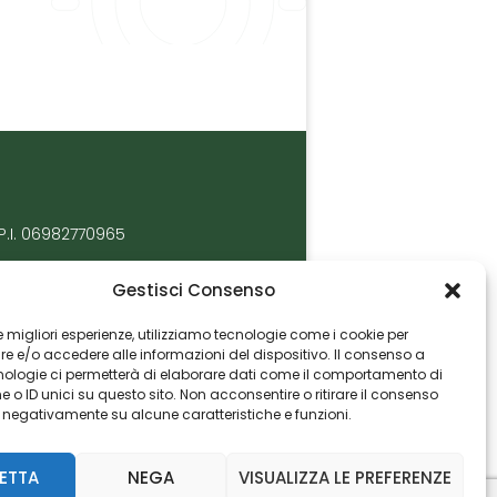
P.I. 06982770965
Gestisci Consenso
 le migliori esperienze, utilizziamo tecnologie come i cookie per
 e/o accedere alle informazioni del dispositivo. Il consenso a
nologie ci permetterà di elaborare dati come il comportamento di
 o ID unici su questo sito. Non acconsentire o ritirare il consenso
e negativamente su alcune caratteristiche e funzioni.
ETTA
NEGA
VISUALIZZA LE PREFERENZE