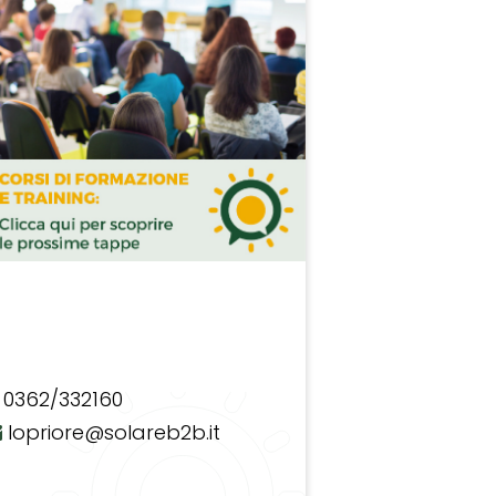
0362/332160
lopriore@solareb2b.it