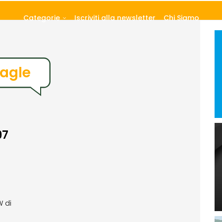
Categorie
Iscriviti alla newsletter
Chi Siamo
agle
97
W di