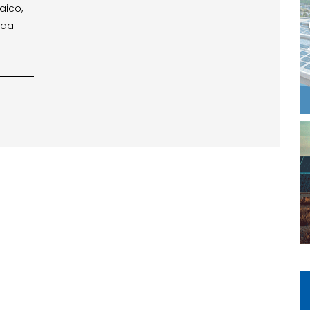
aico,
nda