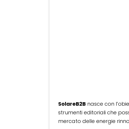
SolareB2B
nasce con l’obiet
strumenti editoriali che po
mercato delle energie rinnov