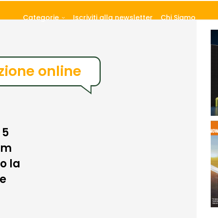
Categorie
Iscriviti alla newsletter
Chi Siamo
zione online
 5
orm
o la
te