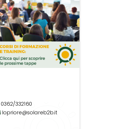
0362/332160
lopriore@solareb2b.it