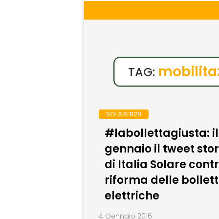
mobilita
TAG:
SOLAREB2B
#labollettagiusta: il
gennaio il tweet st
di Italia Solare contr
riforma delle bollet
elettriche
4 Gennaio 2016