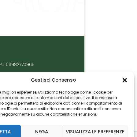
P.I. 06982770965
Gestisci Consenso
 le migliori esperienze, utilizziamo tecnologie come i cookie per
 e/o accedere alle informazioni del dispositivo. Il consenso a
nologie ci permetterà di elaborare dati come il comportamento di
 o ID unici su questo sito. Non acconsentire o ritirare il consenso
e negativamente su alcune caratteristiche e funzioni.
ETTA
NEGA
VISUALIZZA LE PREFERENZE