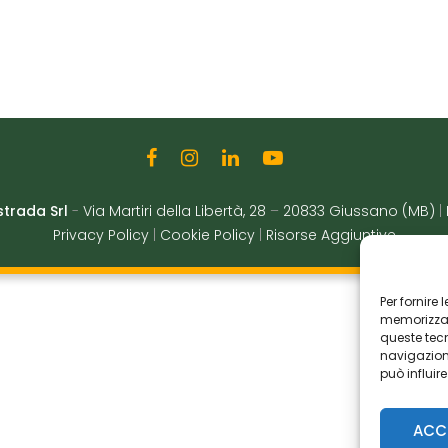
strada Srl
-
Via Martiri della Libertà, 28
–
20833 Giussano (MB)
|
Privacy Policy
|
Cookie Policy
|
Risorse Aggiuntive
Per fornire
memorizzare
queste tec
navigazione
può influir
ACC