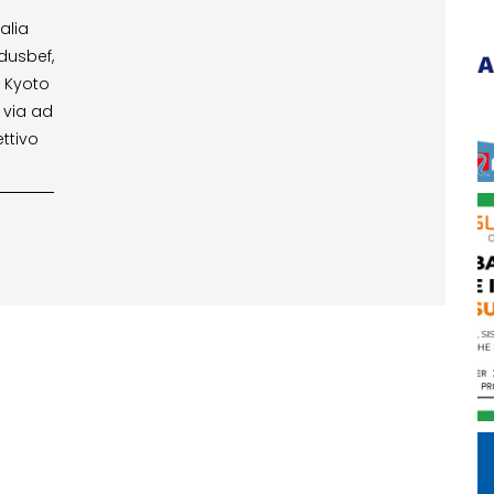
alia
dusbef,
 Kyoto
 via ad
ttivo