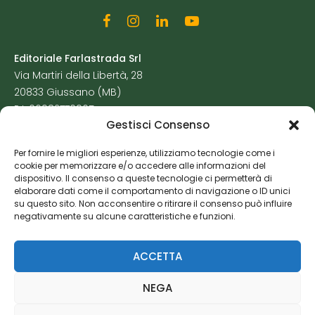
Editoriale Farlastrada Srl
Via Martiri della Libertà, 28
20833 Giussano (MB)
P.I. 06982770965
Gestisci Consenso
Privacy Policy
Per fornire le migliori esperienze, utilizziamo tecnologie come i
Cookie Policy
cookie per memorizzare e/o accedere alle informazioni del
Risorse Aggiuntive
dispositivo. Il consenso a queste tecnologie ci permetterà di
elaborare dati come il comportamento di navigazione o ID unici
su questo sito. Non acconsentire o ritirare il consenso può influire
negativamente su alcune caratteristiche e funzioni.
ACCETTA
NEGA