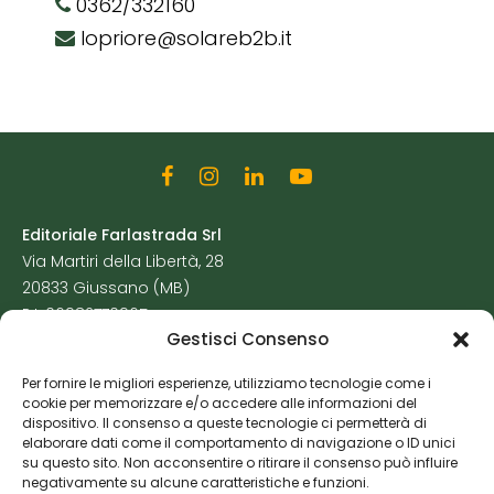
0362/332160
lopriore@solareb2b.it
Editoriale Farlastrada Srl
Via Martiri della Libertà, 28
20833 Giussano (MB)
P.I. 06982770965
Gestisci Consenso
Privacy Policy
Per fornire le migliori esperienze, utilizziamo tecnologie come i
Cookie Policy
cookie per memorizzare e/o accedere alle informazioni del
Risorse Aggiuntive
dispositivo. Il consenso a queste tecnologie ci permetterà di
elaborare dati come il comportamento di navigazione o ID unici
su questo sito. Non acconsentire o ritirare il consenso può influire
negativamente su alcune caratteristiche e funzioni.