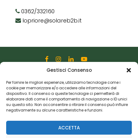
0362/332160
lopriore@solareb2b.it
Gestisci Consenso
Editoriale Farlastrada Srl
Via Martiri della Libertà, 28
Per fornire le migliori esperienze, utilizziamo tecnologie come i
cookie per memorizzare e/o accedere alle informazioni del
20833 Giussano (MB)
dispositivo. Il consenso a queste tecnologie ci permetterà di
P.I. 06982770965
elaborare dati come il comportamento di navigazione o ID unici
su questo sito. Non acconsentire o ritirare il consenso può influire
negativamente su alcune caratteristiche e funzioni.
Privacy Policy
Cookie Policy
Risorse Aggiuntive
ACCETTA