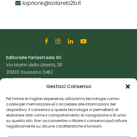
lopriore@solareb2b.it
Editoriale Farlastrada Srl
Via Martiri della Libertà, 28
20833 Giussano (MB)
P.I. 06982770965
Gestisci Consenso
Privacy Policy
Per fornire le migliori esperienze, utilizziamo tecnologie come i
Cookie Policy
cookie per memorizzare e/o accedere alle informazioni del
Risorse Aggiuntive
dispositivo. Il consenso a queste tecnologie ci permetterà di
elaborare dati come il comportamento di navigazione o ID unici
su questo sito. Non acconsentire o ritirare il consenso può influire
negativamente su alcune caratteristiche e funzioni.