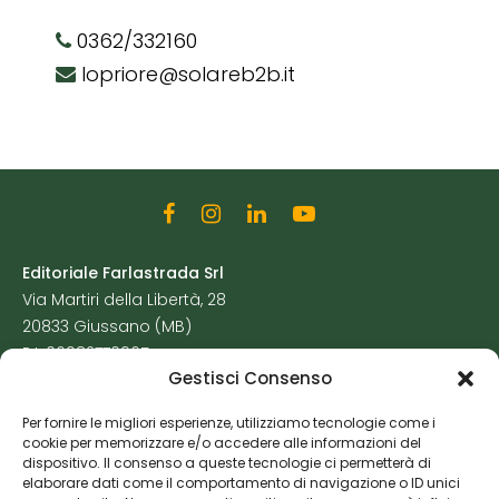
0362/332160
lopriore@solareb2b.it
Editoriale Farlastrada Srl
Via Martiri della Libertà, 28
20833 Giussano (MB)
P.I. 06982770965
Gestisci Consenso
Privacy Policy
Per fornire le migliori esperienze, utilizziamo tecnologie come i
Cookie Policy
cookie per memorizzare e/o accedere alle informazioni del
Risorse Aggiuntive
dispositivo. Il consenso a queste tecnologie ci permetterà di
elaborare dati come il comportamento di navigazione o ID unici