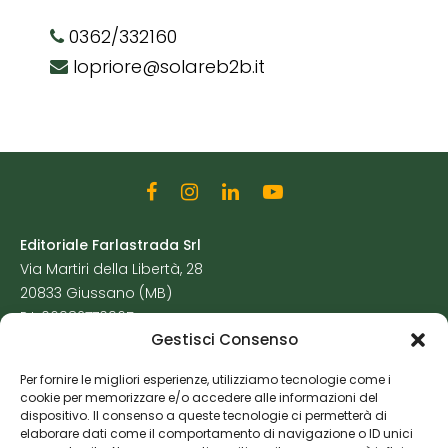
0362/332160
lopriore@solareb2b.it
Editoriale Farlastrada Srl
Via Martiri della Libertà, 28
20833 Giussano (MB)
P.I. 06982770965
Gestisci Consenso
Privacy Policy
Per fornire le migliori esperienze, utilizziamo tecnologie come i
Cookie Policy
cookie per memorizzare e/o accedere alle informazioni del
Risorse Aggiuntive
dispositivo. Il consenso a queste tecnologie ci permetterà di
elaborare dati come il comportamento di navigazione o ID unici