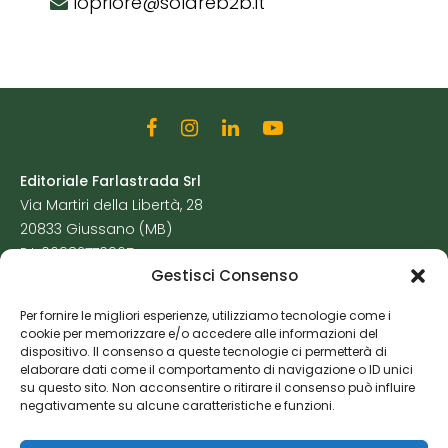
lopriore@solareb2b.it
Editoriale Farlastrada Srl
Via Martiri della Libertà, 28
20833 Giussano (MB)
P.I. 06982770965
Gestisci Consenso
Privacy Policy
Per fornire le migliori esperienze, utilizziamo tecnologie come i
Cookie Policy
cookie per memorizzare e/o accedere alle informazioni del
Risorse Aggiuntive
dispositivo. Il consenso a queste tecnologie ci permetterà di
elaborare dati come il comportamento di navigazione o ID unici
su questo sito. Non acconsentire o ritirare il consenso può influire
negativamente su alcune caratteristiche e funzioni.