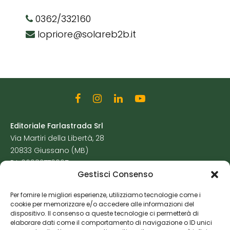
0362/332160
lopriore@solareb2b.it
Editoriale Farlastrada Srl
Via Martiri della Libertà, 28
20833 Giussano (MB)
P.I. 06982770965
Gestisci Consenso
Privacy Policy
Per fornire le migliori esperienze, utilizziamo tecnologie come i
Cookie Policy
cookie per memorizzare e/o accedere alle informazioni del
Risorse Aggiuntive
dispositivo. Il consenso a queste tecnologie ci permetterà di
elaborare dati come il comportamento di navigazione o ID unici