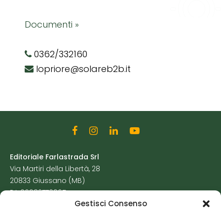
Documenti »
0362/332160
lopriore@solareb2b.it
Editoriale Farlastrada Srl
Via Martiri della Libertà, 28
20833 Giussano (MB)
P.I. 06982770965
Gestisci Consenso
Privacy Policy