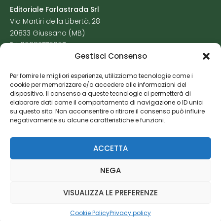
Editoriale Farlastrada Srl
Via Martiri della Libertà, 28
20833 Giussano (MB)
P.I. 06982770965
Gestisci Consenso
Privacy Policy
Per fornire le migliori esperienze, utilizziamo tecnologie come i
Cookie Policy
cookie per memorizzare e/o accedere alle informazioni del
Risorse Aggiuntive
dispositivo. Il consenso a queste tecnologie ci permetterà di
elaborare dati come il comportamento di navigazione o ID unici
su questo sito. Non acconsentire o ritirare il consenso può influire
negativamente su alcune caratteristiche e funzioni.
ACCETTA
NEGA
VISUALIZZA LE PREFERENZE
Cookie Policy
Privacy policy