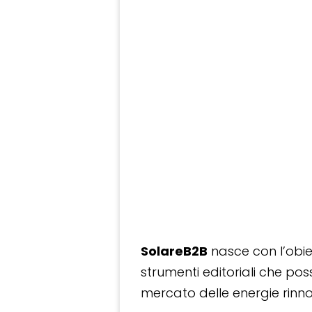
SolareB2B
nasce con l’obiet
strumenti editoriali che po
mercato delle energie rinnov