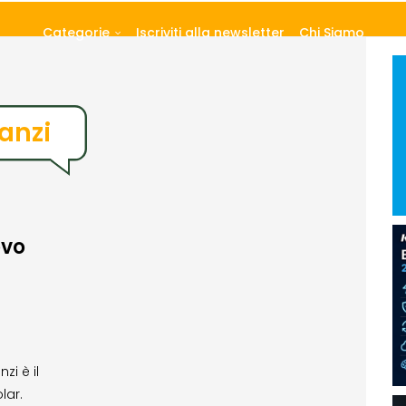
Categorie
Iscriviti alla newsletter
Chi Siamo
anzi
ovo
zi è il
lar.