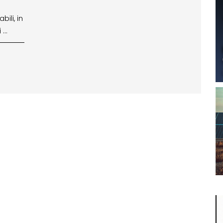
ili, in
 …