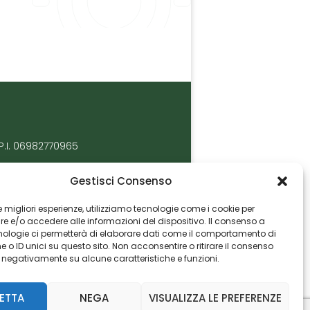
P.I. 06982770965
Gestisci Consenso
 le migliori esperienze, utilizziamo tecnologie come i cookie per
 e/o accedere alle informazioni del dispositivo. Il consenso a
nologie ci permetterà di elaborare dati come il comportamento di
 o ID unici su questo sito. Non acconsentire o ritirare il consenso
e negativamente su alcune caratteristiche e funzioni.
ETTA
NEGA
VISUALIZZA LE PREFERENZE