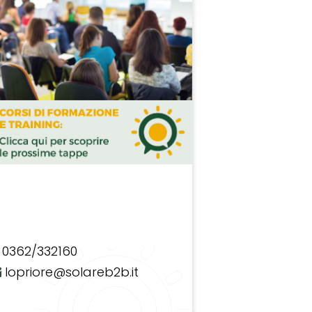
0362/332160
lopriore@solareb2b.it