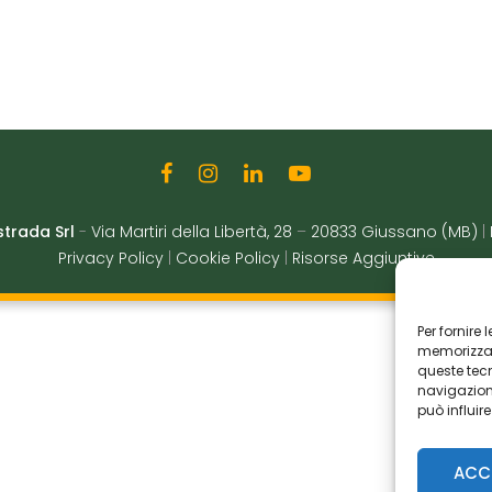
strada Srl
-
Via Martiri della Libertà, 28
–
20833 Giussano (MB)
|
Privacy Policy
|
Cookie Policy
|
Risorse Aggiuntive
Per fornire
memorizzare
queste tec
navigazione
può influir
ACC