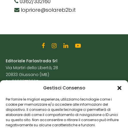
0362/332160
lopriore@solareb2b.it
Editoriale Farlastrada Srl
Via Martiri della Libertà, 28
20833 Giussano (MB)
P.I. 06982770965
Gestisci Consenso
Privacy Policy
Per fornire le migliori esperienze, utilizziamo tecnologie come i
Cookie Policy
cookie per memorizzare e/o accedere alle informazioni del
Risorse Aggiuntive
dispositivo. Il consenso a queste tecnologie ci permetterà di
elaborare dati come il comportamento di navigazione o ID unici
su questo sito. Non acconsentire o ritirare il consenso può influire
negativamente su alcune caratteristiche e funzioni.