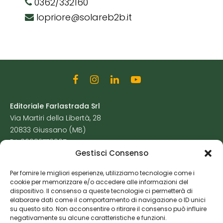
0362/332160
lopriore@solareb2b.it
Editoriale Farlastrada Srl
Via Martiri della Libertà, 28
20833 Giussano (MB)
P.I. 06982770965
Gestisci Consenso
Privacy Policy
Per fornire le migliori esperienze, utilizziamo tecnologie come i
Cookie Policy
cookie per memorizzare e/o accedere alle informazioni del
Risorse Aggiuntive
dispositivo. Il consenso a queste tecnologie ci permetterà di
elaborare dati come il comportamento di navigazione o ID unici
su questo sito. Non acconsentire o ritirare il consenso può influire
negativamente su alcune caratteristiche e funzioni.