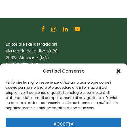
Editoriale Farlastrada Srl
Via Martiri della Libertà, 28
20833 Giussano (MB)
P.I. 06982770965
Gestisci Consenso
Privacy Policy
Per fornire le migliori esperienze, utilizziamo tecnologie come i
Cookie Policy
cookie per memorizzare e/o accedere alle informazioni del
Risorse Aggiuntive
dispositivo. Il consenso a queste tecnologie ci permetterà di
elaborare dati come il comportamento di navigazione o ID unici
su questo sito. Non acconsentire o ritirare il consenso può influire
negativamente su alcune caratteristiche e funzioni.
ACCETTA