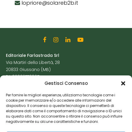
lopriore@solareb2b.it
Editoriale Farlastrada Srl
Via Martiri della Libertà, 28
20833 Giussano (MB)
P.I. 06982770965
Gestisci Consenso
Privacy Policy
Per fornire le migliori esperienze, utilizziamo tecnologie come i
Cookie Policy
cookie per memorizzare e/o accedere alle informazioni del
Risorse Aggiuntive
dispositivo. Il consenso a queste tecnologie ci permetterà di
elaborare dati come il comportamento di navigazione o ID unici
su questo sito. Non acconsentire o ritirare il consenso può influire
negativamente su alcune caratteristiche e funzioni.