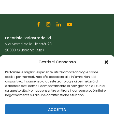
Editoriale Farlastrada Srl
Via Martiri della Libertà, 28
20833 Giussano (MB)
P.I. 06982770965
Gestisci Consenso
Privacy Policy
Per fornire le migliori esperienze, utilizziamo tecnologie come i
Cookie Policy
cookie per memorizzare e/o accedere alle informazioni del
Risorse Aggiuntive
dispositivo. Il consenso a queste tecnologie ci permetterà di
elaborare dati come il comportamento di navigazione o ID unici
su questo sito. Non acconsentire o ritirare il consenso può influire
negativamente su alcune caratteristiche e funzioni.
ACCETTA