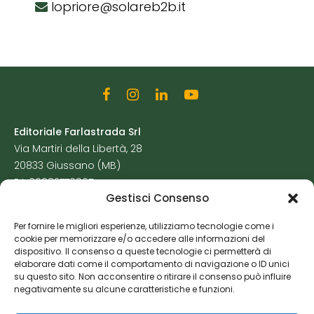
lopriore@solareb2b.it
Editoriale Farlastrada Srl
Via Martiri della Libertà, 28
20833 Giussano (MB)
P.I. 06982770965
Gestisci Consenso
Privacy Policy
Per fornire le migliori esperienze, utilizziamo tecnologie come i
Cookie Policy
cookie per memorizzare e/o accedere alle informazioni del
Risorse Aggiuntive
dispositivo. Il consenso a queste tecnologie ci permetterà di
elaborare dati come il comportamento di navigazione o ID unici
su questo sito. Non acconsentire o ritirare il consenso può influire
negativamente su alcune caratteristiche e funzioni.