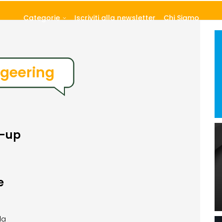
Categorie
Iscriviti alla newsletter
Chi Siamo
rgeering
t-up
e
la