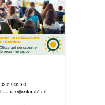
0362/332160
lopriore@solareb2b.it