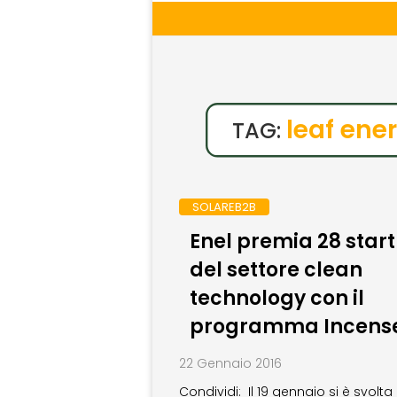
leaf ene
TAG:
SOLAREB2B
Enel premia 28 star
del settore clean
technology con il
programma Incens
22 Gennaio 2016
Condividi: Il 19 gennaio si è svolta 