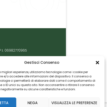
P.I. 06982770965
Gestisci Consenso
 le migliori esperienze, utilizziamo tecnologie come i cookie per
 e/o accedere alle informazioni del dispositivo. Il consenso a
nologie ci permetterà di elaborare dati come il comportamento di
 o ID unici su questo sito. Non acconsentire o ritirare il consenso
e negativamente su alcune caratteristiche e funzioni.
ETTA
NEGA
VISUALIZZA LE PREFERENZE