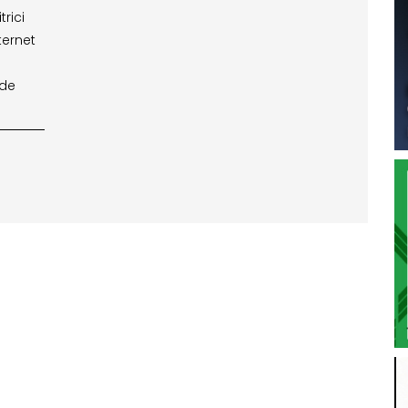
rici
ternet
nde