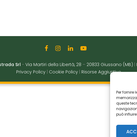
strada Srl
-
Via Martiri della Libertà, 28
–
20833 Giussano (MB)
|
Privacy Policy
|
Cookie Policy
|
Risorse Aggiuntive
Per fornire
memorizzare
queste tec
navigazione
può influir
ACC