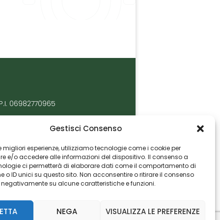
P.I. 06982770965
Gestisci Consenso
 le migliori esperienze, utilizziamo tecnologie come i cookie per
 e/o accedere alle informazioni del dispositivo. Il consenso a
nologie ci permetterà di elaborare dati come il comportamento di
 o ID unici su questo sito. Non acconsentire o ritirare il consenso
e negativamente su alcune caratteristiche e funzioni.
ETTA
NEGA
VISUALIZZA LE PREFERENZE