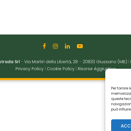
strada Srl
-
Via Martiri della Libertà, 28
–
20833 Giussano (MB)
|
Privacy Policy
|
Cookie Policy
|
Risorse Aggiuntive
Per fornire
memorizzare
queste tec
navigazione
può influir
ACC