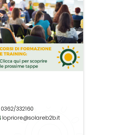
0362/332160
lopriore@solareb2b.it