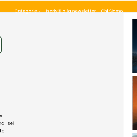
Categorie
Iscriviti alla newsletter
Chi Siamo
er
o i sei
nto