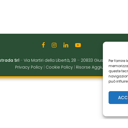
strada Srl
-
Via Martiri della Libertà, 28
–
20833 Giussano (MB)
|
Per fornire
memorizzare
Privacy Policy
|
Cookie Policy
|
Risorse Aggiuntive
queste tec
navigazione
può influir
ACC