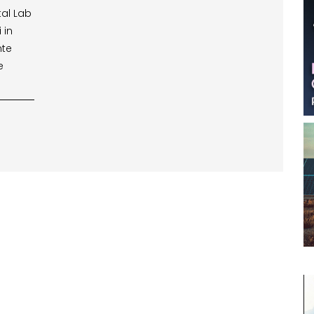
tal Lab
 in
nte
e