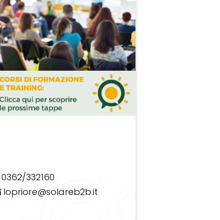
0362/332160
lopriore@solareb2b.it