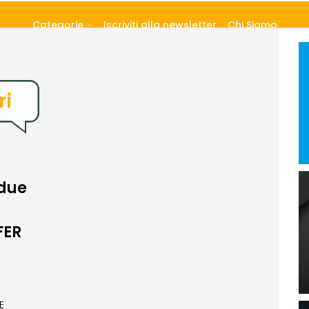
Categorie
Iscriviti alla newsletter
Chi Siamo
ri
 due
FER
E