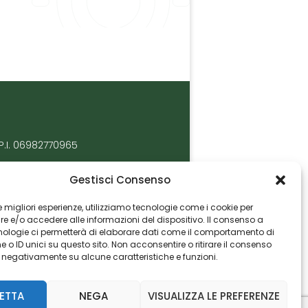
P.I. 06982770965
Gestisci Consenso
 le migliori esperienze, utilizziamo tecnologie come i cookie per
 e/o accedere alle informazioni del dispositivo. Il consenso a
nologie ci permetterà di elaborare dati come il comportamento di
 o ID unici su questo sito. Non acconsentire o ritirare il consenso
e negativamente su alcune caratteristiche e funzioni.
ETTA
NEGA
VISUALIZZA LE PREFERENZE