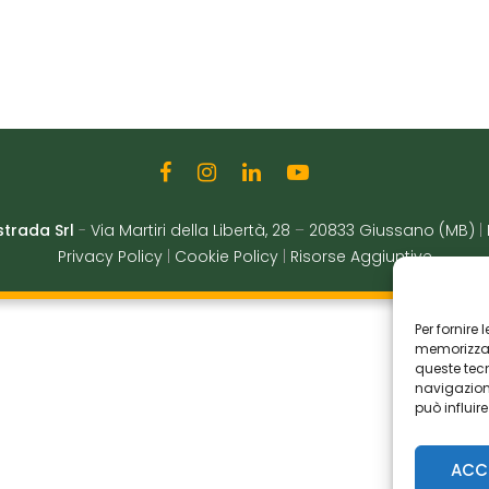
strada Srl
-
Via Martiri della Libertà, 28
–
20833 Giussano (MB)
|
Privacy Policy
|
Cookie Policy
|
Risorse Aggiuntive
Per fornire
memorizzare
queste tec
navigazione
può influir
ACC