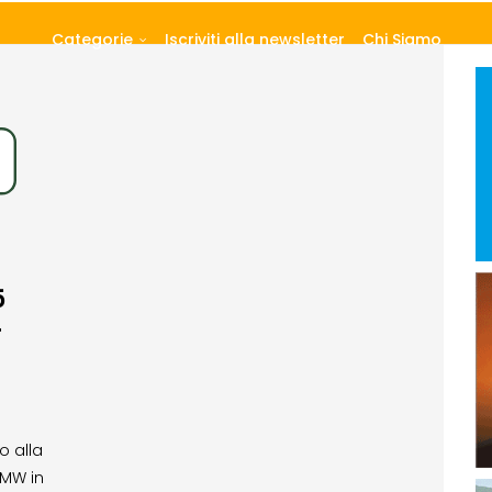
Categorie
Iscriviti alla newsletter
Chi Siamo
5
r
o alla
 MW in