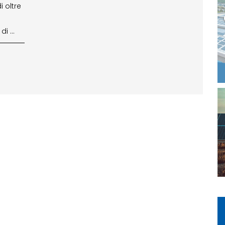
 oltre
di …