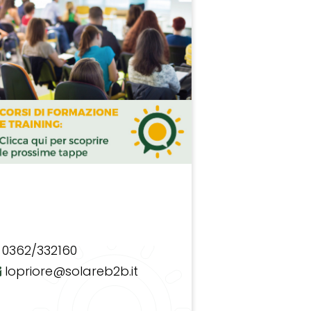
0362/332160
lopriore@solareb2b.it