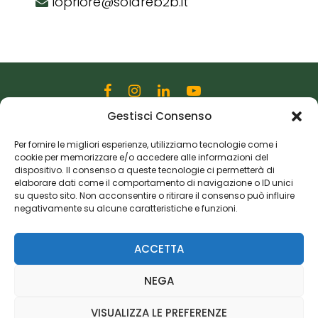
lopriore@solareb2b.it
Gestisci Consenso
Editoriale Farlastrada Srl
Via Martiri della Libertà, 28
Per fornire le migliori esperienze, utilizziamo tecnologie come i
cookie per memorizzare e/o accedere alle informazioni del
20833 Giussano (MB)
dispositivo. Il consenso a queste tecnologie ci permetterà di
P.I. 06982770965
elaborare dati come il comportamento di navigazione o ID unici
su questo sito. Non acconsentire o ritirare il consenso può influire
negativamente su alcune caratteristiche e funzioni.
Privacy Policy
Cookie Policy
Risorse Aggiuntive
ACCETTA
NEGA
VISUALIZZA LE PREFERENZE