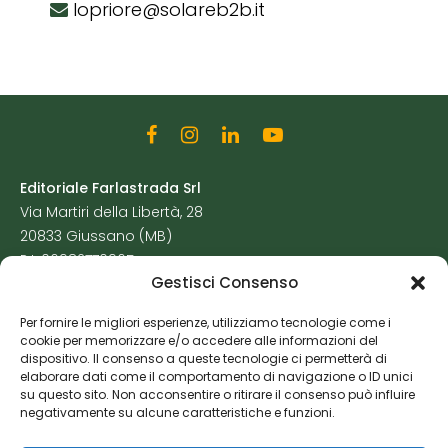
lopriore@solareb2b.it
Editoriale Farlastrada Srl
Via Martiri della Libertà, 28
20833 Giussano (MB)
P.I. 06982770965
Gestisci Consenso
Privacy Policy
Per fornire le migliori esperienze, utilizziamo tecnologie come i
Cookie Policy
cookie per memorizzare e/o accedere alle informazioni del
Risorse Aggiuntive
dispositivo. Il consenso a queste tecnologie ci permetterà di
elaborare dati come il comportamento di navigazione o ID unici
su questo sito. Non acconsentire o ritirare il consenso può influire
negativamente su alcune caratteristiche e funzioni.