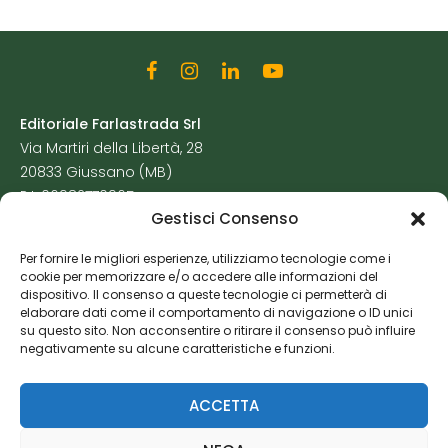
Editoriale Farlastrada Srl
Via Martiri della Libertà, 28
20833 Giussano (MB)
P.I. 06982770965
Gestisci Consenso
Privacy Policy
Per fornire le migliori esperienze, utilizziamo tecnologie come i
Cookie Policy
cookie per memorizzare e/o accedere alle informazioni del
Risorse Aggiuntive
dispositivo. Il consenso a queste tecnologie ci permetterà di
elaborare dati come il comportamento di navigazione o ID unici
su questo sito. Non acconsentire o ritirare il consenso può influire
negativamente su alcune caratteristiche e funzioni.
ACCETTA