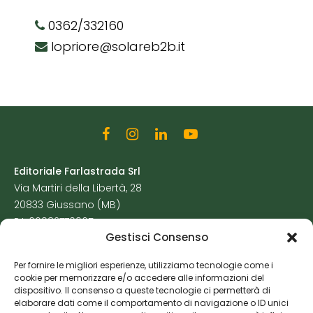
0362/332160
lopriore@solareb2b.it
Editoriale Farlastrada Srl
Via Martiri della Libertà, 28
20833 Giussano (MB)
P.I. 06982770965
Gestisci Consenso
Privacy Policy
Per fornire le migliori esperienze, utilizziamo tecnologie come i
Cookie Policy
cookie per memorizzare e/o accedere alle informazioni del
Risorse Aggiuntive
dispositivo. Il consenso a queste tecnologie ci permetterà di
elaborare dati come il comportamento di navigazione o ID unici