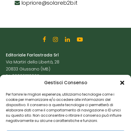
lopriore@solareb2b.it
Editoriale Farlastrada Srl
Via Martiri della Libertà, 28
20833 Giussano (MB)
P.I. 06982770965
Gestisci Consenso
Privacy Policy
Per fornire le migliori esperienze, utilizziamo tecnologie come i
Cookie Policy
cookie per memorizzare e/o accedere alle informazioni del
Risorse Aggiuntive
dispositivo. Il consenso a queste tecnologie ci permetterà di
elaborare dati come il comportamento di navigazione o ID unici
su questo sito. Non acconsentire o ritirare il consenso può influire
negativamente su alcune caratteristiche e funzioni.