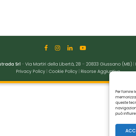
strada Srl
-
Via Martiri della Libertà, 28
–
20833 Giussano (MB)
|
Privacy Policy
|
Cookie Policy
|
Risorse Aggiuntive
Per fornire
memorizzare
queste tec
navigazione
può influir
ACC