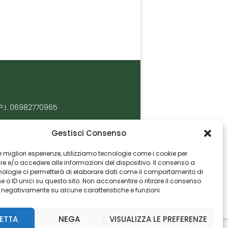
P.I. 06982770965
Gestisci Consenso
 le migliori esperienze, utilizziamo tecnologie come i cookie per
 e/o accedere alle informazioni del dispositivo. Il consenso a
nologie ci permetterà di elaborare dati come il comportamento di
 o ID unici su questo sito. Non acconsentire o ritirare il consenso
e negativamente su alcune caratteristiche e funzioni.
ETTA
NEGA
VISUALIZZA LE PREFERENZE