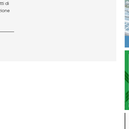
ti di
zione