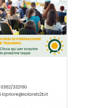
0362/332160
lopriore@solareb2b.it