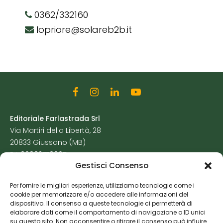
0362/332160
lopriore@solareb2b.it
Editoriale Farlastrada Srl
Via Martiri della Libertà, 28
20833 Giussano (MB)
P.I. 06982770965
Gestisci Consenso
Privacy Policy
Per fornire le migliori esperienze, utilizziamo tecnologie come i
Cookie Policy
cookie per memorizzare e/o accedere alle informazioni del
Risorse Aggiuntive
dispositivo. Il consenso a queste tecnologie ci permetterà di
elaborare dati come il comportamento di navigazione o ID unici
su questo sito. Non acconsentire o ritirare il consenso può influire