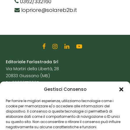
0362/332160
lopriore@solareb2b.it
Editoriale Farlastrada Srl
Via Martiri della Libertà, 28
20833 Giussano (MB)
P.I. 06982770965
Gestisci Consenso
Privacy Policy
Per fornire le migliori esperienze, utilizziamo tecnologie come i
Cookie Policy
cookie per memorizzare e/o accedere alle informazioni del
Risorse Aggiuntive
dispositivo. Il consenso a queste tecnologie ci permetterà di
elaborare dati come il comportamento di navigazione o ID unici
su questo sito. Non acconsentire o ritirare il consenso può influire
negativamente su alcune caratteristiche e funzioni.