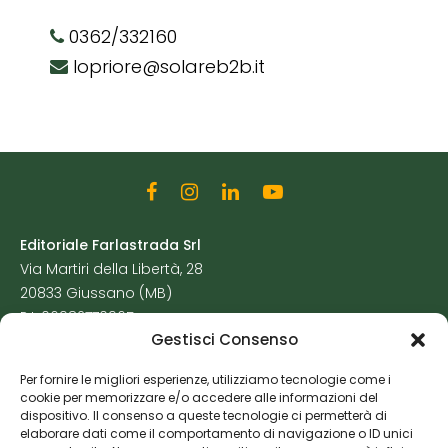
0362/332160
lopriore@solareb2b.it
Editoriale Farlastrada Srl
Via Martiri della Libertà, 28
20833 Giussano (MB)
P.I. 06982770965
Gestisci Consenso
Privacy Policy
Per fornire le migliori esperienze, utilizziamo tecnologie come i
Cookie Policy
cookie per memorizzare e/o accedere alle informazioni del
Risorse Aggiuntive
dispositivo. Il consenso a queste tecnologie ci permetterà di
elaborare dati come il comportamento di navigazione o ID unici