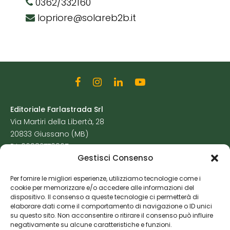
0362/332160
lopriore@solareb2b.it
Editoriale Farlastrada Srl
Via Martiri della Libertà, 28
20833 Giussano (MB)
P.I. 06982770965
Gestisci Consenso
Privacy Policy
Per fornire le migliori esperienze, utilizziamo tecnologie come i
Cookie Policy
cookie per memorizzare e/o accedere alle informazioni del
Risorse Aggiuntive
dispositivo. Il consenso a queste tecnologie ci permetterà di
elaborare dati come il comportamento di navigazione o ID unici
su questo sito. Non acconsentire o ritirare il consenso può influire
negativamente su alcune caratteristiche e funzioni.