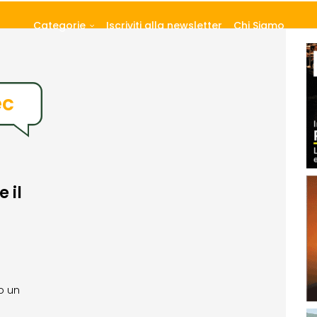
Categorie
Iscriviti alla newsletter
Chi Siamo
ec
 il
n
o un