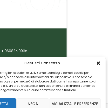
P.I. 06982770965
Gestisci Consenso
 le migliori esperienze, utilizziamo tecnologie come i cookie per
 e/o accedere alle informazioni del dispositivo. Il consenso a
nologie ci permetterà di elaborare dati come il comportamento di
 o ID unici su questo sito. Non acconsentire o ritirare il consenso
e negativamente su alcune caratteristiche e funzioni.
ETTA
NEGA
VISUALIZZA LE PREFERENZE