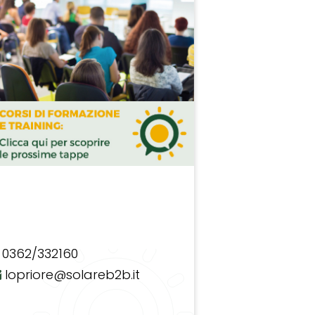
0362/332160
lopriore@solareb2b.it