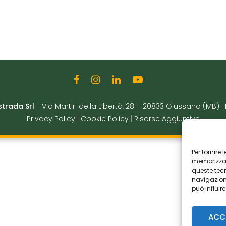
strada Srl
-
Via Martiri della Libertà, 28
–
20833 Giussano (MB)
|
Privacy Policy
|
Cookie Policy
|
Risorse Aggiuntive
Per fornire
memorizzare
queste tec
navigazione
può influir
ACC