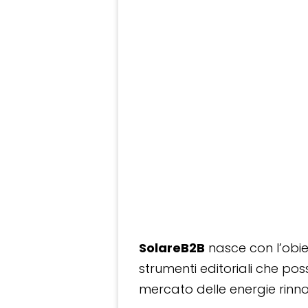
SolareB2B
nasce con l’obiet
strumenti editoriali che po
mercato delle energie rinnov