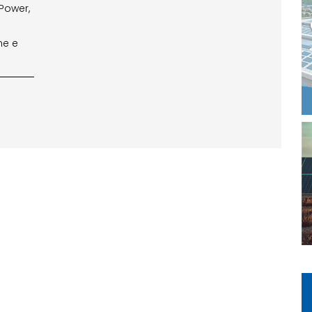
Power,
ne e