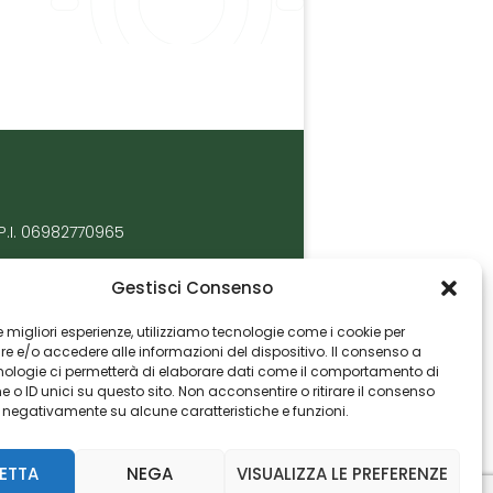
P.I. 06982770965
Gestisci Consenso
 le migliori esperienze, utilizziamo tecnologie come i cookie per
 e/o accedere alle informazioni del dispositivo. Il consenso a
nologie ci permetterà di elaborare dati come il comportamento di
 o ID unici su questo sito. Non acconsentire o ritirare il consenso
e negativamente su alcune caratteristiche e funzioni.
ETTA
NEGA
VISUALIZZA LE PREFERENZE