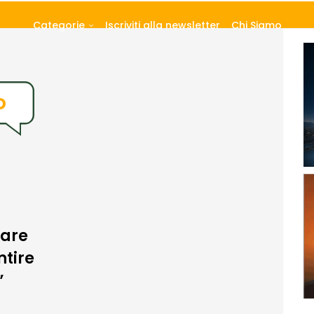
Categorie
Iscriviti alla newsletter
Chi Siamo
o
tare
ntire
”