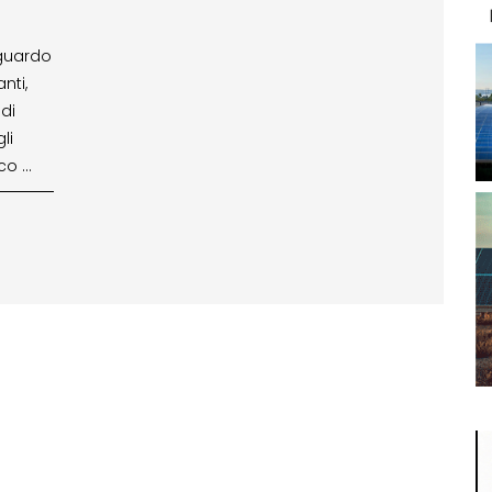
iguardo
nti,
di
li
ico …