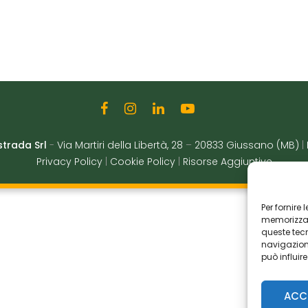
strada Srl
-
Via Martiri della Libertà, 28
–
20833 Giussano (MB)
|
Privacy Policy
|
Cookie Policy
|
Risorse Aggiuntive
Per fornire
memorizzare
queste tec
navigazione
può influir
ACC