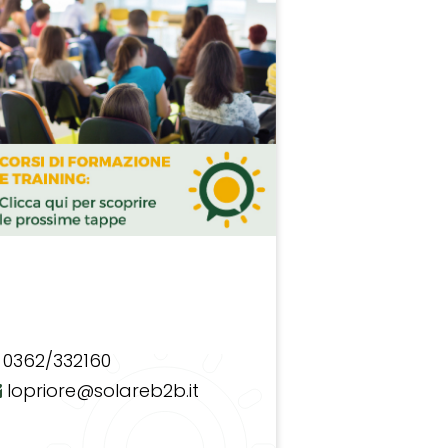
0362/332160
lopriore@solareb2b.it