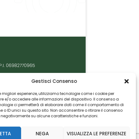
P.I. 06982770965
Gestisci Consenso
 le migliori esperienze, utilizziamo tecnologie come i cookie per
 e/o accedere alle informazioni del dispositivo. Il consenso a
nologie ci permetterà di elaborare dati come il comportamento di
 o ID unici su questo sito. Non acconsentire o ritirare il consenso
e negativamente su alcune caratteristiche e funzioni.
ETTA
NEGA
VISUALIZZA LE PREFERENZE