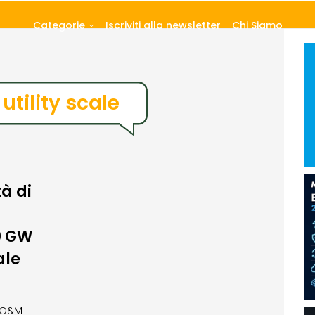
Categorie
Iscriviti alla newsletter
Chi Siamo
utility scale
tà di
0 GW
ale
i O&M