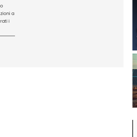
ro
zioni a
ati i