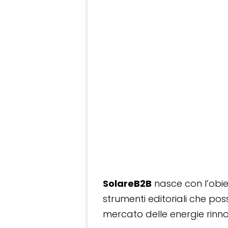
SolareB2B
nasce con l’obiet
strumenti editoriali che po
mercato delle energie rinnov