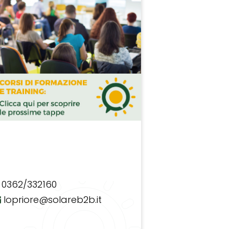
0362/332160
lopriore@solareb2b.it