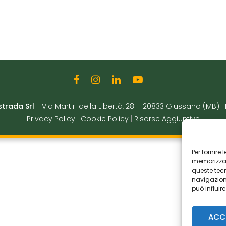
strada Srl
-
Via Martiri della Libertà, 28
–
20833 Giussano (MB)
|
Privacy Policy
|
Cookie Policy
|
Risorse Aggiuntive
Per fornire
memorizzare
queste tec
navigazione
può influir
ACC