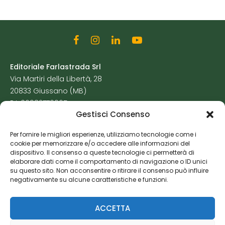
Editoriale Farlastrada Srl
Via Martiri della Libertà, 28
20833 Giussano (MB)
P.I. 06982770965
Gestisci Consenso
Privacy Policy
Per fornire le migliori esperienze, utilizziamo tecnologie come i
Cookie Policy
cookie per memorizzare e/o accedere alle informazioni del
Risorse Aggiuntive
dispositivo. Il consenso a queste tecnologie ci permetterà di
elaborare dati come il comportamento di navigazione o ID unici
su questo sito. Non acconsentire o ritirare il consenso può influire
negativamente su alcune caratteristiche e funzioni.
ACCETTA