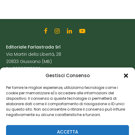
Editoriale Farlastrada Srl
Via Martiri della Libertà, 28
20833 Giussano (MB)
P.I. 06982770965
Gestisci Consenso
Privacy Policy
Per fornire le migliori esperienze, utilizziamo tecnologie come i
Cookie Policy
cookie per memorizzare e/o accedere alle informazioni del
Risorse Aggiuntive
dispositivo. Il consenso a queste tecnologie ci permetterà di
elaborare dati come il comportamento di navigazione o ID unici
su questo sito. Non acconsentire o ritirare il consenso può influire
negativamente su alcune caratteristiche e funzioni.
ACCETTA