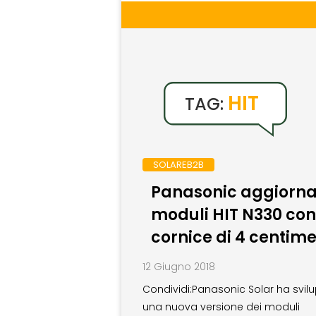
HIT
TAG:
SOLAREB2B
Panasonic aggiorna
moduli HIT N330 con
cornice di 4 centime
12 Giugno 2018
Condividi:Panasonic Solar ha svil
una nuova versione dei moduli