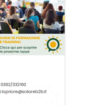
0362/332160
lopriore@solareb2b.it