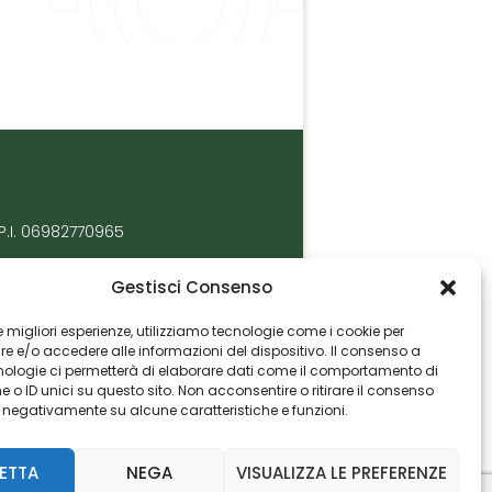
P.I. 06982770965
Gestisci Consenso
 le migliori esperienze, utilizziamo tecnologie come i cookie per
 e/o accedere alle informazioni del dispositivo. Il consenso a
nologie ci permetterà di elaborare dati come il comportamento di
 o ID unici su questo sito. Non acconsentire o ritirare il consenso
e negativamente su alcune caratteristiche e funzioni.
ETTA
NEGA
VISUALIZZA LE PREFERENZE