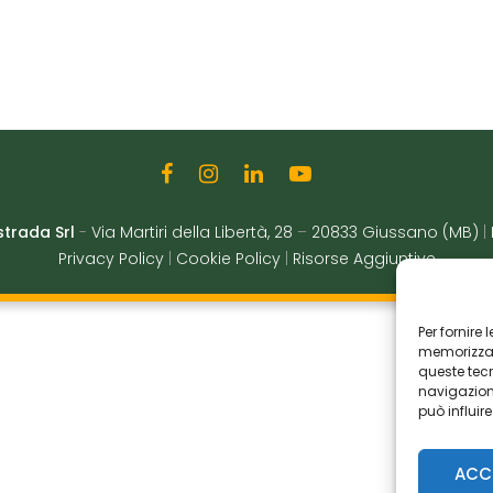
strada Srl
-
Via Martiri della Libertà, 28
–
20833 Giussano (MB)
|
Privacy Policy
|
Cookie Policy
|
Risorse Aggiuntive
Per fornire
memorizzare
queste tec
navigazione
può influir
ACC