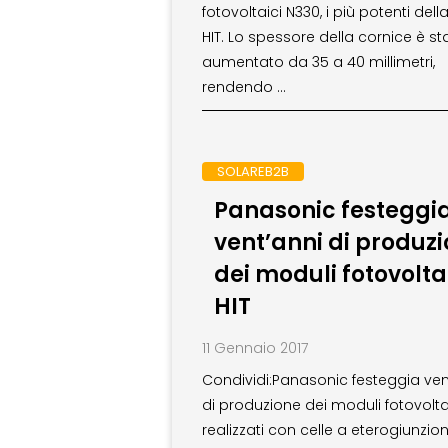
fotovoltaici N330, i più potenti dell
HIT. Lo spessore della cornice è st
aumentato da 35 a 40 millimetri,
rendendo …
SOLAREB2B
Panasonic festeggi
vent’anni di produz
dei moduli fotovolta
HIT
11 Gennaio 2017
Condividi:Panasonic festeggia ven
di produzione dei moduli fotovoltai
realizzati con celle a eterogiunzio