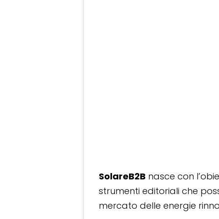
SolareB2B
nasce con l’obiet
strumenti editoriali che po
mercato delle energie rinnov