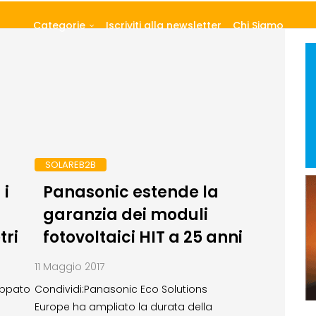
Categorie
Iscriviti alla newsletter
Chi Siamo
SOLAREB2B
 i
Panasonic estende la
garanzia dei moduli
tri
fotovoltaici HIT a 25 anni
11 Maggio 2017
uppato
Condividi:Panasonic Eco Solutions
Europe ha ampliato la durata della