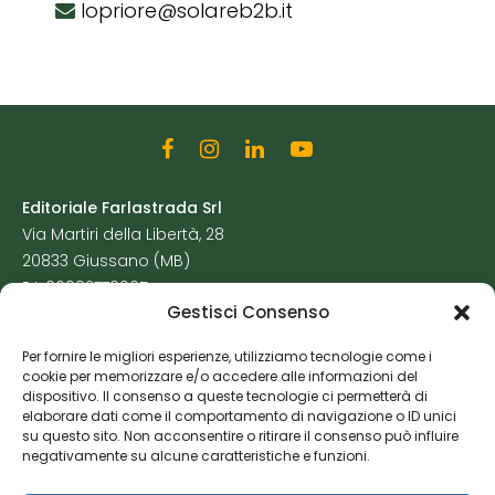
lopriore@solareb2b.it
Editoriale Farlastrada Srl
Via Martiri della Libertà, 28
20833 Giussano (MB)
P.I. 06982770965
Gestisci Consenso
Privacy Policy
Per fornire le migliori esperienze, utilizziamo tecnologie come i
Cookie Policy
cookie per memorizzare e/o accedere alle informazioni del
Risorse Aggiuntive
dispositivo. Il consenso a queste tecnologie ci permetterà di
elaborare dati come il comportamento di navigazione o ID unici
su questo sito. Non acconsentire o ritirare il consenso può influire
negativamente su alcune caratteristiche e funzioni.