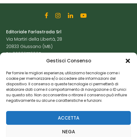
Editoriale Farlastrada Srl
Via Martiri della Libertà, 28
20833 Giussano (MB)
P.I. 06982770965
Gestisci Consenso
Privacy Policy
Per fornire le migliori esperienze, utilizziamo tecnologie come i
Cookie Policy
cookie per memorizzare e/o accedere alle informazioni del
Risorse Aggiuntive
dispositivo. Il consenso a queste tecnologie ci permetterà di
elaborare dati come il comportamento di navigazione o ID unici
su questo sito. Non acconsentire o ritirare il consenso può influire
negativamente su alcune caratteristiche e funzioni.
ACCETTA
NEGA