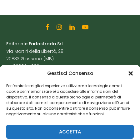
Editoriale Farlastrada Srl
Via Martiri della Libertà, 28
20833 Giussano (MB)
P.I. 06982770965
Gestisci Consenso
Privacy Policy
Per fornire le migliori esperienze, utilizziamo tecnologie come i
Cookie Policy
cookie per memorizzare e/o accedere alle informazioni del
Risorse Aggiuntive
dispositivo. Il consenso a queste tecnologie ci permetterà di
elaborare dati come il comportamento di navigazione o ID unici
su questo sito. Non acconsentire o ritirare il consenso può influire
negativamente su alcune caratteristiche e funzioni.
ACCETTA